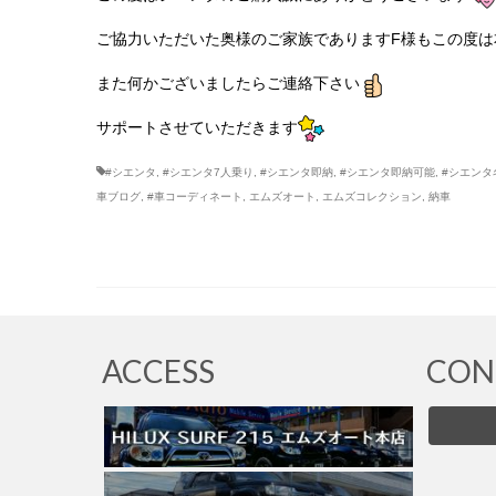
ご協力いただいた奥様のご家族でありますF様もこの度は
また何かございましたらご連絡下さい
サポートさせていただきます
#シエンタ
,
#シエンタ7人乗り
,
#シエンタ即納
,
#シエンタ即納可能
,
#シエンタ
車ブログ
,
#車コーディネート
,
エムズオート
,
エムズコレクション
,
納車
ACCESS
CON