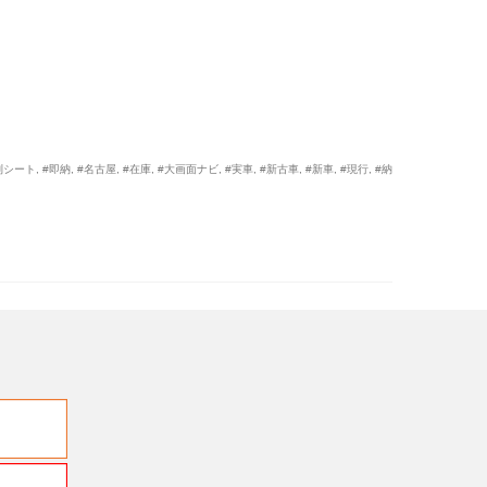
列シート
,
#即納
,
#名古屋
,
#在庫
,
#大画面ナビ
,
#実車
,
#新古車
,
#新車
,
#現行
,
#納