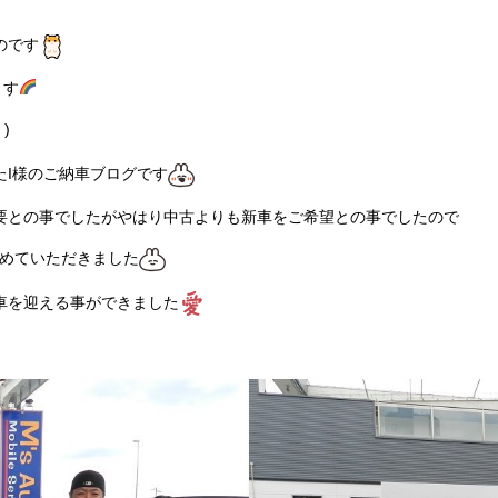
のです
ます
)
たI様のご納車ブログです
要との事でしたがやはり中古よりも新車をご希望との事でしたので
めていただきました
車を迎える事ができました