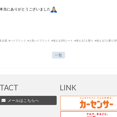
本当にありがとうございました
名古屋
,
#ハイブリッド
,
#人気ハイブリッド
,
#使える3列シート
,
#使える7人乗り
,
#使える7人乗り3
一覧
TACT
LINK
メールはこちらへ