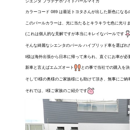
シエンタ プラチナホワイトパールマイカ
カラーコード 089 は最近トヨタさんが出した新色になる
このパールカラーは、光に当たるとキラキラ七色に光り
(これは個人的な見解ですが本当にキレイなパールです
そんな綺麗なシエンタのパール ハイブリッド車を選ばれ
I様は海外出張から日本に帰って来られ、直ぐにお車が必
新車と言えばエムズオート
との事で当社での購入を決
そしてI様の奥様のご家族様にも助けて頂き、無事にご納
それでは、I様ご家族のご紹介です