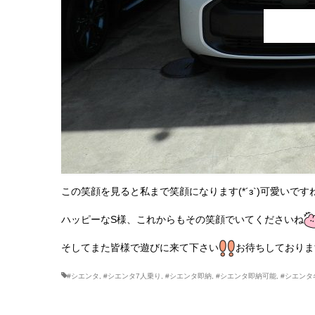
この笑顔を見ると私まで笑顔になります(*´з`)可愛いです
ハッピーなS様、これからもその笑顔でいてくださいね
そしてまた皆様で遊びに来て下さい
お待ちしておりま
#シエンタ
,
#シエンタ7人乗り
,
#シエンタ即納
,
#シエンタ即納可能
,
#シエンタ