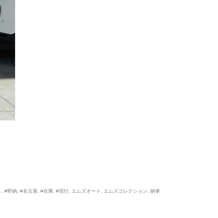
ト
,
#即納
,
#名古屋
,
#在庫
,
#現行
,
エムズオート
,
エムズコレクション
,
納車