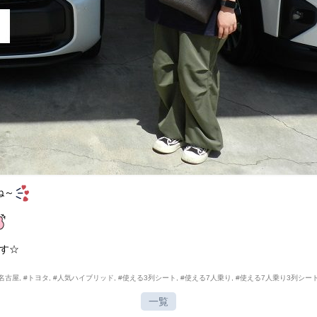
ね～
す☆
名古屋
,
#トヨタ
,
#人気ハイブリッド
,
#使える3列シート
,
#使える7人乗り
,
#使える7人乗り3列シー
一覧