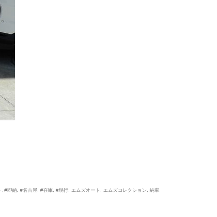
ト
,
#即納
,
#名古屋
,
#在庫
,
#現行
,
エムズオート
,
エムズコレクション
,
納車