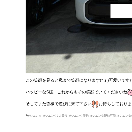
この笑顔を見ると私まで笑顔になります(*´з`)可愛いです
ハッピーなS様、これからもその笑顔でいてくださいね
そしてまた皆様で遊びに来て下さい
お待ちしておりま
#シエンタ
,
#シエンタ7人乗り
,
#シエンタ即納
,
#シエンタ即納可能
,
#シエンタ