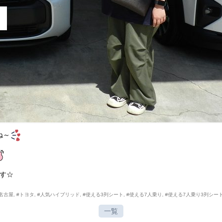
ね～
す☆
名古屋
,
#トヨタ
,
#人気ハイブリッド
,
#使える3列シート
,
#使える7人乗り
,
#使える7人乗り3列シー
一覧