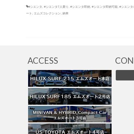
#シエンタ
,
#シエンタ7人乗り
,
#シエンタ即納
,
#シエンタ即納可能
,
#シエンタ
ート
,
エムズコレクション
,
納車
ACCESS
CON