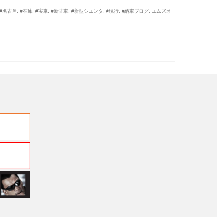
#名古屋
,
#在庫
,
#実車
,
#新古車
,
#新型シエンタ
,
#現行
,
#納車ブログ
,
エムズオ