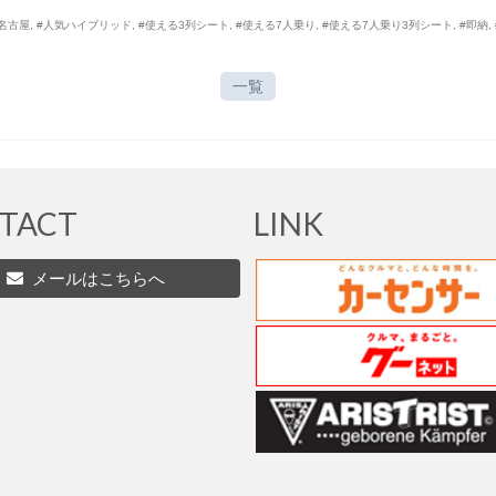
名古屋
,
#人気ハイブリッド
,
#使える3列シート
,
#使える7人乗り
,
#使える7人乗り3列シート
,
#即納
,
一覧
TACT
LINK
メールはこちらへ