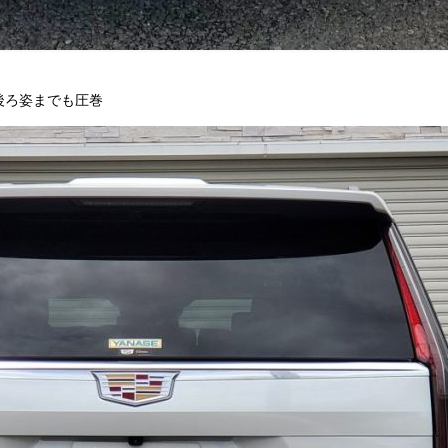
後ろ姿までも圧巻