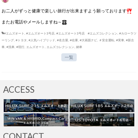
お二人がずっと健康で楽しい旅行が出来ますよう願っております
またお電話やメールしますね～
#エムズオート
,
#エムズオート3号店
,
#エムズオート3号店 #エムズコレクション
,
#カローラツ
ーリング
,
#トヨタ
,
#人気ハイブリッド
,
#名古屋
,
#在庫
,
#大画面ナビ
,
＃安全運転
,
#実車
,
#新古
車
,
#洗車
,
#現行
,
エムズオート
,
エムズコレクション
,
納車
一覧
ACCESS
CONTACT