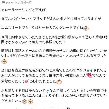
posted in:
お客様の声
サービス・保証
カローラツーリングと言えば、
買取のご案内
ダブルバイビー ハイブリッドだよねと個人的に思っておりますが
店舗情報
エムズオートでも、やはり一番人気なグレードですね
店舗情報
今回ご納車させていただきましたK様は愛知県から車で恐らく片道6時
間はかかるであろう遠方のお客様でした！
会社概要
商談はお電話とメールのみで初顔合わせはご納車の時でしたが、お会
トップメッセージ
いした瞬間から本当に素敵なご夫婦だな～と思わせてくれる方でした
スタッフ紹介
当日は名古屋の観光もかねてのご来店でしたのでエンジョイされてる
ブログ
お二人がとっても羨ましく思う位仲の良い可愛いお二人
でなんて
素敵なんだろう
と心打たれました
イベント
お見送りする時は帰らないで
なんて寂しくもなりましたが笑顔で手
ニュース
を振って下さるお二人にまたもや心打たれながらお見送りさせていた
だきましたよ
スタッフブログ