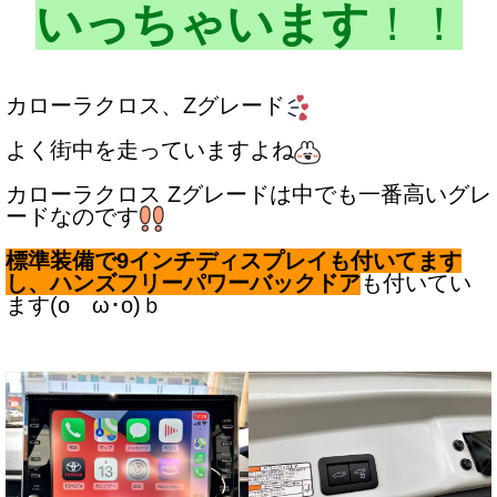
いっちゃいます
！！
お客様の声
お問い合わせ
カローラクロス、Zグレード
メールフォーム
よく街中を走っていますよね
電話はこちら
カローラクロス Zグレードは中でも一番高いグレ
ードなのです
標準装備で9インチディスプレイも付いてます
し、ハンズフリーパワーバックドア
も付いてい
ます(oゝω･o)ｂ