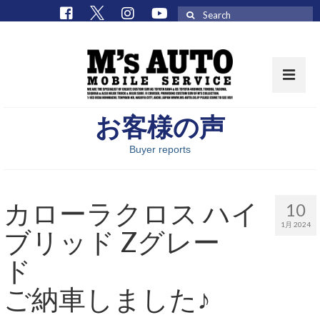
Search
for:
お客様の声
取扱車種一覧
Buyer reports
在庫車 / パーツ
在庫車一覧
カローラクロス ハイ
10
M’sCollectionパーツ一覧
1月 2024
ブリッド Zグレー
エムズオート
M’sCollection
ご納車しました♪
エムズオートとは