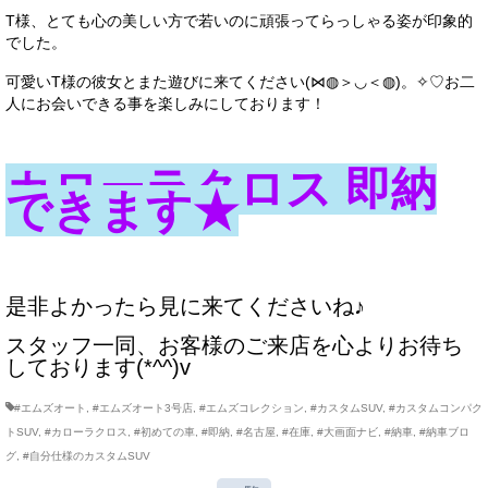
T様、とても心の美しい方で若いのに頑張ってらっしゃる姿が印象的
でした。
可愛いT様の彼女とまた遊びに来てください(⋈◍＞◡＜◍)。✧♡お二
人にお会いできる事を楽しみにしております！
カローラクロス 即納
できます★
是非よかったら見に来てくださいね♪
スタッフ一同、お客様のご来店を心よりお待ち
しております(*^^)v
#エムズオート
,
#エムズオート3号店
,
#エムズコレクション
,
#カスタムSUV
,
#カスタムコンパク
トSUV
,
#カローラクロス
,
#初めての車
,
#即納
,
#名古屋
,
#在庫
,
#大画面ナビ
,
#納車
,
#納車ブロ
グ
,
#自分仕様のカスタムSUV