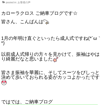
posted in:
お客様の声
サービス・保証
カローラクロス ご納車ブログです☆
買取のご案内
皆さん、こんばんは
店舗情報
店舗情報
1月の年明け直ぐといったら成人式ですね(*´ω｀
*)
会社概要
トップメッセージ
以前成人式帰りの方々を見かけて、振袖はやは
り綺麗だなと思いました
スタッフ紹介
ブログ
皆さま振袖を華麗に、そしてスーツをびしっと
決めて歩いておられる姿がカッコよかったです
イベント
ニュース
スタッフブログ
ではでは、ご納車ブログ