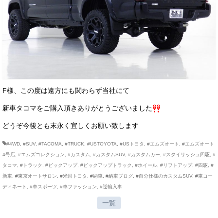
F様、この度は遠方にも関わらず当社にて
新車タコマをご購入頂きありがとうございました
どうぞ今後とも末永く宜しくお願い致します
#4WD
,
#SUV
,
#TACOMA
,
#TRUCK
,
#USTOYOTA
,
#USトヨタ
,
#エムズオート
,
#エムズオート
4号店
,
#エムズコレクション
,
#カスタム
,
#カスタムSUV
,
#カスタムカー
,
#スタイリッシュ四駆
,
#
タコマ
,
#トラック
,
#ピックアップ
,
#ピックアップトラック
,
#ホイール
,
#リフトアップ
,
#四駆
,
#
新車
,
#東京オートサロン
,
#米国トヨタ
,
#納車
,
#納車ブログ
,
#自分仕様のカスタムSUV
,
#車コー
ディネート
,
#車スポーツ
,
#車ファッション
,
#逆輸入車
一覧