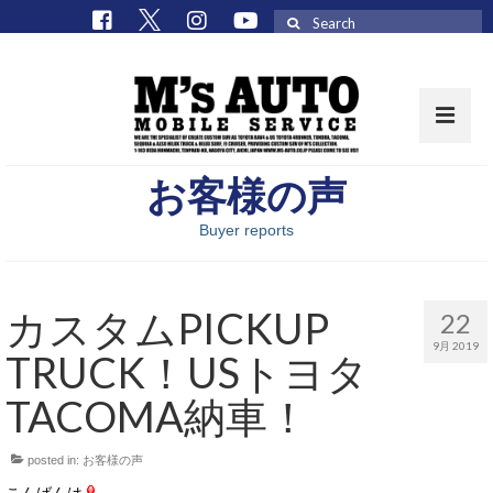
Search
for:
お客様の声
取扱車種一覧
Buyer reports
在庫車 / パーツ
在庫車一覧
カスタムPICKUP
22
M’sCollectionパーツ一覧
9月 2019
TRUCK！USトヨタ
エムズオート
TACOMA納車！
M’sCollection
posted in:
お客様の声
エムズオートとは