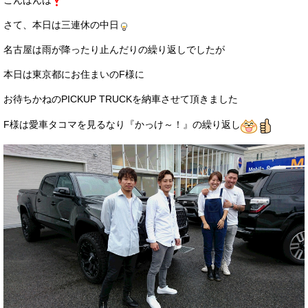
こんばんは
サービス・保証
さて、本日は三連休の中日
買取のご案内
名古屋は雨が降ったり止んだりの繰り返しでしたが
店舗情報
本日は東京都にお住まいのF様に
店舗情報
お待ちかねのPICKUP TRUCKを納車させて頂きました
F様は愛車タコマを見るなり『かっけ～！』の繰り返し
会社概要
トップメッセージ
スタッフ紹介
ブログ
イベント
ニュース
スタッフブログ