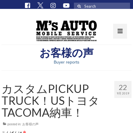
Search
for:
お客様の声
取扱車種一覧
Buyer reports
在庫車 / パーツ
在庫車一覧
カスタムPICKUP
22
M’sCollectionパーツ一覧
9月 2019
TRUCK！USトヨタ
エムズオート
TACOMA納車！
M’sCollection
posted in:
お客様の声
エムズオートとは