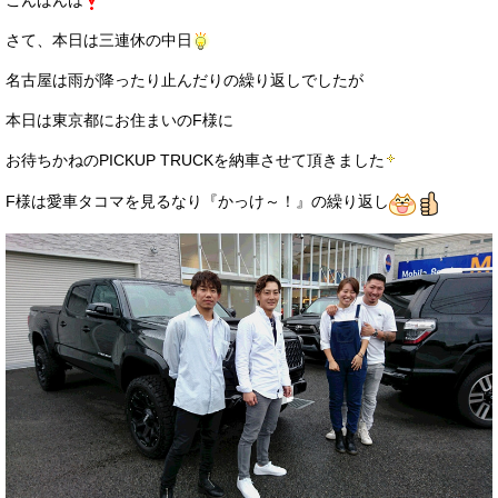
こんばんは
サービス・保証
さて、本日は三連休の中日
買取のご案内
名古屋は雨が降ったり止んだりの繰り返しでしたが
店舗情報
本日は東京都にお住まいのF様に
店舗情報
お待ちかねのPICKUP TRUCKを納車させて頂きました
F様は愛車タコマを見るなり『かっけ～！』の繰り返し
会社概要
トップメッセージ
スタッフ紹介
ブログ
イベント
ニュース
スタッフブログ