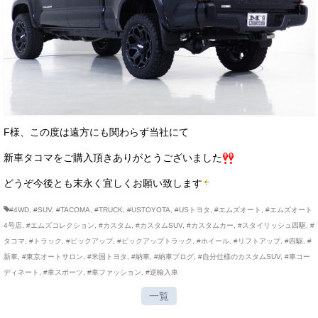
F様、この度は遠方にも関わらず当社にて
新車タコマをご購入頂きありがとうございました
どうぞ今後とも末永く宜しくお願い致します
#4WD
,
#SUV
,
#TACOMA
,
#TRUCK
,
#USTOYOTA
,
#USトヨタ
,
#エムズオート
,
#エムズオート
4号店
,
#エムズコレクション
,
#カスタム
,
#カスタムSUV
,
#カスタムカー
,
#スタイリッシュ四駆
,
#
タコマ
,
#トラック
,
#ピックアップ
,
#ピックアップトラック
,
#ホイール
,
#リフトアップ
,
#四駆
,
#
新車
,
#東京オートサロン
,
#米国トヨタ
,
#納車
,
#納車ブログ
,
#自分仕様のカスタムSUV
,
#車コー
ディネート
,
#車スポーツ
,
#車ファッション
,
#逆輸入車
一覧