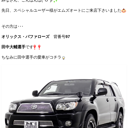
みなさん、こんばんは(^O^)/
サービス・保証
先日、スペシャルユーザー様がエムズオートにご来店下さいました
買取のご案内
その方は･･･
店舗情報
オリックス・バファローズ
背番号
97
店舗情報
田中大輔選手
です
会社概要
ちなみに田中選手の愛車がコチラ
トップメッセージ
スタッフ紹介
ブログ
イベント
ニュース
スタッフブログ