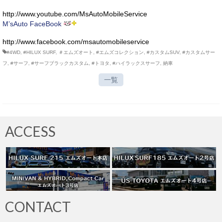
http://www.youtube.com/MsAutoMobileService
M’sAuto FaceBook
http://www.facebook.com/msautomobileservice
#4WD
,
#HILUX SURF
,
＃エムズオート
,
#エムズコレクション
,
#カスタムSUV
,
#カスタムサー
フ
,
#サーフ
,
#サーフブラックカスタム
,
#トヨタ
,
#ハイラックスサーフ
,
納車
一覧
ACCESS
CONTACT