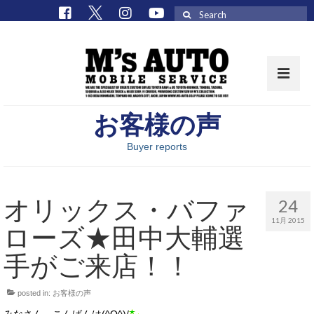
Search
for:
お客様の声
取扱車種一覧
Buyer reports
在庫車 / パーツ
在庫車一覧
オリックス・バファ
24
M’sCollectionパーツ一覧
11月 2015
ローズ★田中大輔選
エムズオート
手がご来店！！
M’sCollection
posted in:
お客様の声
エムズオートとは