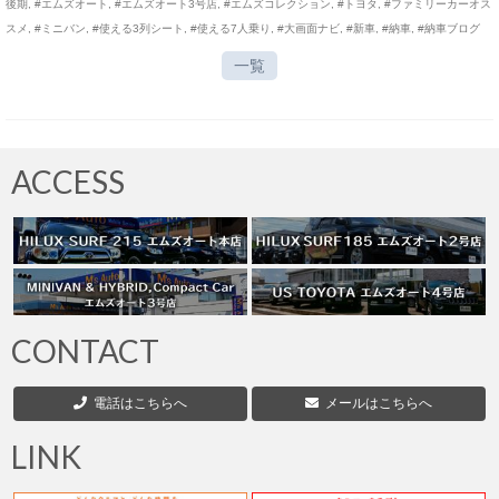
後期
,
#エムズオート
,
#エムズオート3号店
,
#エムズコレクション
,
#トヨタ
,
#ファミリーカーオス
スメ
,
#ミニバン
,
#使える3列シート
,
#使える7人乗り
,
#大画面ナビ
,
#新車
,
#納車
,
#納車ブログ
一覧
ACCESS
CONTACT
電話はこちらへ
メールはこちらへ
LINK