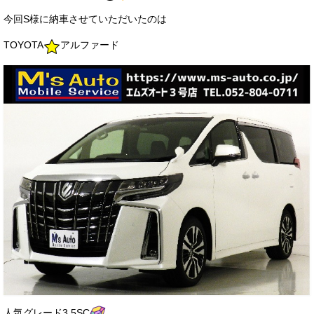
お客様の声
今回S様に納車させていただいたのは
お問い合わせ
TOYOTA
アルファード
メールフォーム
電話はこちら
人気グレード3.5SC