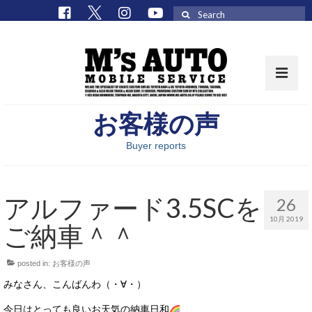
Search
for:
お客様の声
取扱車種一覧
Buyer reports
在庫車 / パーツ
在庫車一覧
アルファード3.5SCを
26
M’sCollectionパーツ一覧
10月 2019
ご納車＾＾
エムズオート
posted in:
お客様の声
M’sCollection
みなさん、こんばんわ（・∀・）
エムズオートとは
今日はとっても良いお天気の納車日和