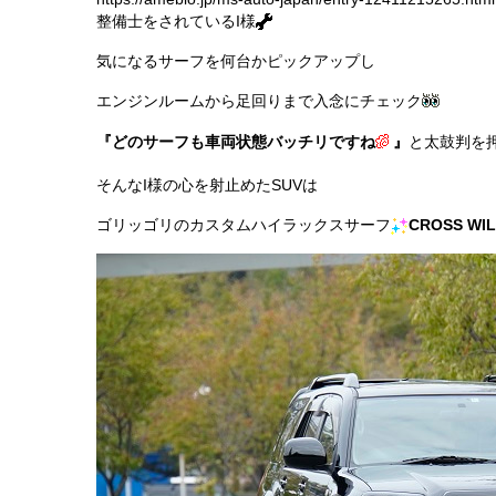
整備士をされているI様
気になるサーフを何台かピックアップし
エンジンルームから足回りまで入念にチェック
『どのサーフも車両状態バッチリですね
』
と太鼓判を
そんなI様の心を射止めたSUVは
ゴリッゴリのカスタムハイラックスサーフ
CROSS WI