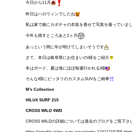
今日から11月
昨日はハロウィンでしたね
私は家で娘にカボチャの衣装を着せて写真を撮っていま
今年も残すところあと2ヶ月
あっという間に年が明けてしまいそうです
さて、本日は岐阜県にお住まいのI様をご紹介
冬はボード、夏は海にほぼ毎週行かれるI様
そんなI様にピッタリのカスタムSUVをご納車
M’s Collection
HILUX SURF 215
CROSS WILD 4WD
CROSS WILDの詳細については過去のブログをご覧下さ
https://ameblo.jp/ms-auto-japan/entry-12411215265.html