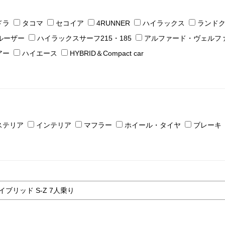
ドラ
タコマ
セコイア
4RUNNER
ハイラックス
ランド
ルーザー
ハイラックスサーフ215・185
アルファード・ヴェルフ
アー
ハイエース
HYBRID＆Compact car
ステリア
インテリア
マフラー
ホイール・タイヤ
ブレーキ