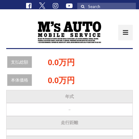
Search
for:
取扱車種一覧
0.0万円
支払総額
在庫車 / パーツ
0.0万円
本体価格
在庫車一覧
M’sCollectionパーツ一覧
年式
エムズオート
－
M’sCollection
走行距離
エムズオートとは