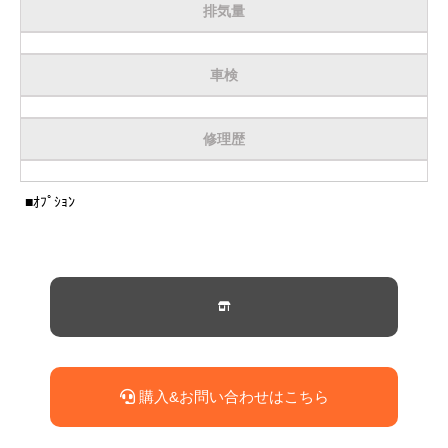
排気量
サービス・保証
買取のご案内
車検
店舗情報
修理歴
店舗情報
会社概要
■ｵﾌﾟｼｮﾝ
トップメッセージ
スタッフ紹介
ブログ
イベント
ニュース
購入&お問い合わせはこちら
スタッフブログ