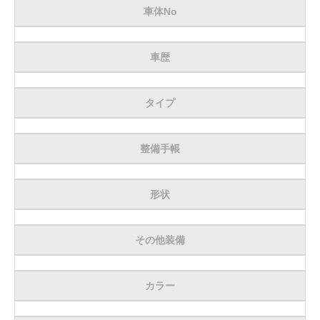
車体No
車歴
タイプ
整備手帳
形状
その他装備
カラー