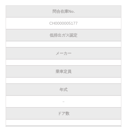
お客様の声
問合在庫No.
お問い合わせ
CH0000005177
メールフォーム
低排出ガス認定
電話はこちら
メーカー
乗車定員
年式
－
ドア数