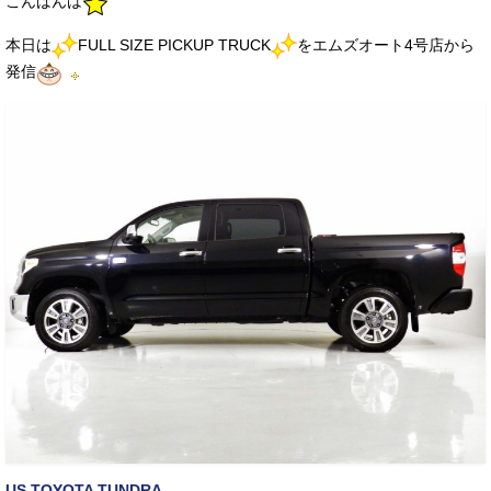
こんばんは
サービス・保証
本日は
FULL SIZE PICKUP TRUCK
をエムズオート4号店から
買取のご案内
発信
店舗情報
店舗情報
会社概要
トップメッセージ
スタッフ紹介
ブログ
イベント
ニュース
スタッフブログ
US TOYOTA TUNDRA