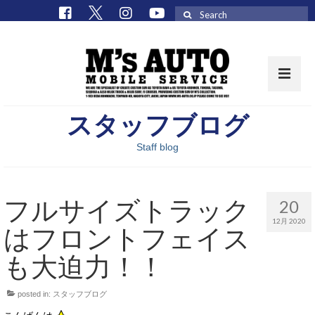
Search
for:
スタッフブログ
取扱車種一覧
Staff blog
在庫車 / パーツ
在庫車一覧
フルサイズトラック
20
M’sCollectionパーツ一覧
12月 2020
はフロントフェイス
エムズオート
も大迫力！！
M’sCollection
posted in:
スタッフブログ
エムズオートとは