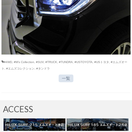
#4WD
,
#M’s Collection
,
#SUV
,
#TRUCK
,
#TUNDRA
,
#USTOYOTA
,
#USトヨタ
,
#エムズオー
ト
,
#エムズコレクション
,
#タンドラ
一覧
ACCESS