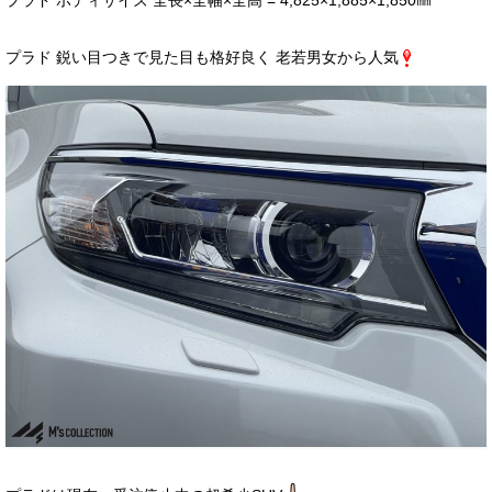
プラド ボディサイズ 全長×全幅×全高 = 4,825×1,885×1,850㎜
サービス・保証
プラド 鋭い目つきで見た目も格好良く 老若男女から人気
買取のご案内
店舗情報
店舗情報
会社概要
トップメッセージ
スタッフ紹介
ブログ
イベント
ニュース
スタッフブログ