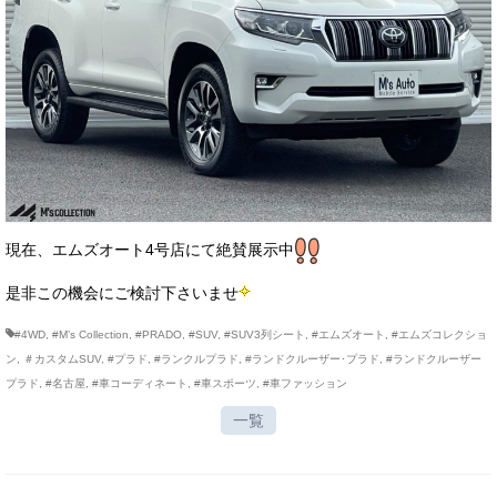
現在、エムズオート4号店にて絶賛展示中
是非この機会にご検討下さいませ
#4WD
,
#M’s Collection
,
#PRADO
,
#SUV
,
#SUV3列シート
,
#エムズオート
,
#エムズコレクショ
ン
,
＃カスタムSUV
,
#プラド
,
#ランクルプラド
,
#ランドクルーザー･プラド
,
#ランドクルーザー
プラド
,
#名古屋
,
#車コーディネート
,
#車スポーツ
,
#車ファッション
一覧