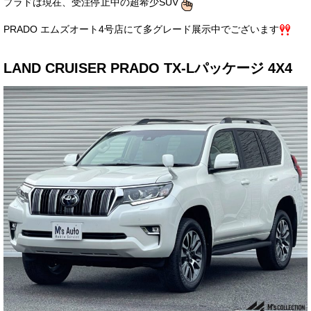
プラドは現在、受注停止中の超希少SUV
お客様の声
PRADO エムズオート4号店にて多グレード展示中でございます
お問い合わせ
LAND CRUISER PRADO
TX-Lパッケージ 4X4
メールフォーム
電話はこちら