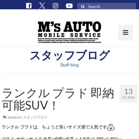
Search
for:
スタッフブログ
取扱車種一覧
Staff blog
在庫車 / パーツ
在庫車一覧
ランクル プラド 即納
13
M’sCollectionパーツ一覧
1月 2023
可能SUV！
エムズオート
posted in:
スタッフブログ
M’sCollection
ランクル プラドは、ちょうど良いサイズ感で人気です
エムズオートとは