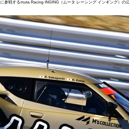
するmuta Racing INGING（ムータ レーシング インギング）の公式