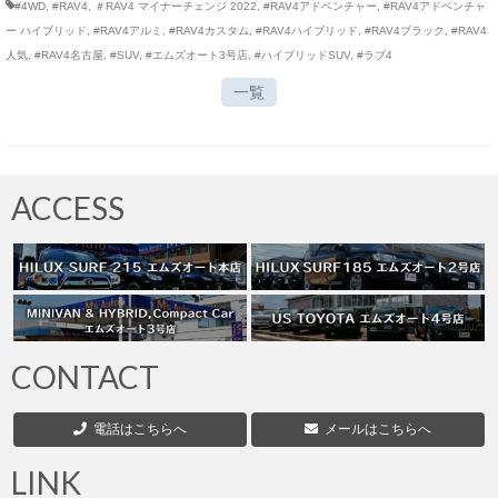
#4WD
,
#RAV4
,
＃RAV4 マイナーチェンジ 2022
,
#RAV4アドベンチャー
,
#RAV4アドベンチャ
ー ハイブリッド
,
#RAV4アルミ
,
#RAV4カスタム
,
#RAV4ハイブリッド
,
#RAV4ブラック
,
#RAV4
人気
,
#RAV4名古屋
,
#SUV
,
#エムズオート3号店
,
#ハイブリッドSUV
,
#ラブ4
一覧
ACCESS
CONTACT
電話はこちらへ
メールはこちらへ
LINK