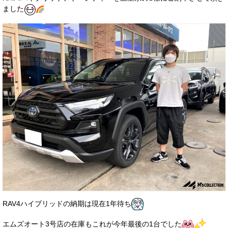
ました
サービス・保証
買取のご案内
店舗情報
店舗情報
会社概要
トップメッセージ
スタッフ紹介
ブログ
イベント
ニュース
RAV4ハイブリッドの納期は現在1年待ち
スタッフブログ
エムズオート3号店の在庫もこれが今年最後の1台でした