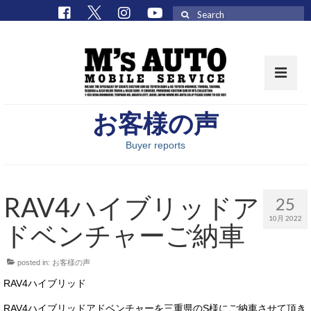
Search
for:
お客様の声
取扱車種一覧
Buyer reports
在庫車 / パーツ
在庫車一覧
RAV4ハイブリッドア
25
M’sCollectionパーツ一覧
10月 2022
ドベンチャーご納車
エムズオート
posted in:
お客様の声
M’sCollection
RAV4ハイブリッド
エムズオートとは
RAV4ハイブリッドアドベンチャーを三重県のS様にご納車させて頂き