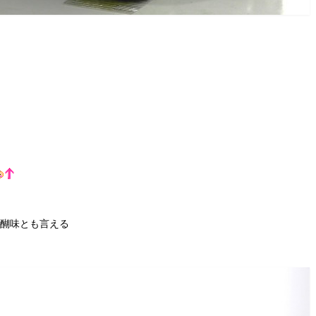
、
 UPの醍醐味とも言える