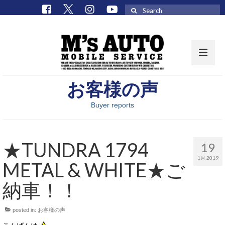
Search
for:
お客様の声
取扱車種一覧
Buyer reports
在庫車 / パーツ
在庫車一覧
★TUNDRA 1794
19
M’sCollectionパーツ一覧
1月 2019
METAL & WHITE★ご
エムズオート
納車！！
M’sCollection
posted in:
お客様の声
エムズオートとは