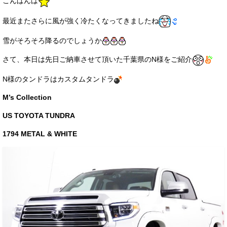
こんばんは
サービス・保証
最近またさらに風が強く冷たくなってきましたね
買取のご案内
雪がそろそろ降るのでしょうか
店舗情報
さて、本日は先日ご納車させて頂いた千葉県のN様をご紹介
店舗情報
N様のタンドラはカスタムタンドラ
会社概要
M’s Collection
トップメッセージ
US TOYOTA TUNDRA
スタッフ紹介
1794 METAL & WHITE
ブログ
イベント
ニュース
スタッフブログ