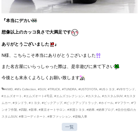
『本当にデカい
想像以上のカッコ良さで大満足です
ありがとうございました
』
N様、こちらこそ本当にありがとうございました
また名古屋にいらっしゃった際は、是非遊びに来て下さい
今後とも末永くよろしくお願い致します
#4WD
,
#M’s Collection
,
#SUV
,
#TRUCK
,
#TUNDRA
,
#USTOYOTA
,
#USトヨタ
,
#V8サウンド
,
#エムズオート
,
#エムズオート4号店
,
#エムズコレクション
,
#カスタム
,
#カスタムSUV
,
#カスタ
ムカー
,
#タンドラ
,
#トヨタ
,
#ピックアップ
,
#ピックアップトラック
,
#ホイール
,
#マフラー
,
#ワ
ンオフ作製
,
#四駆
,
#新車
,
#東京オートサロン
,
#米国トヨタ
,
#納車
,
#納車ブログ
,
#自分仕様のカ
スタムSUV
,
#車コーディネート
,
#車ファッション
,
#逆輸入車
一覧